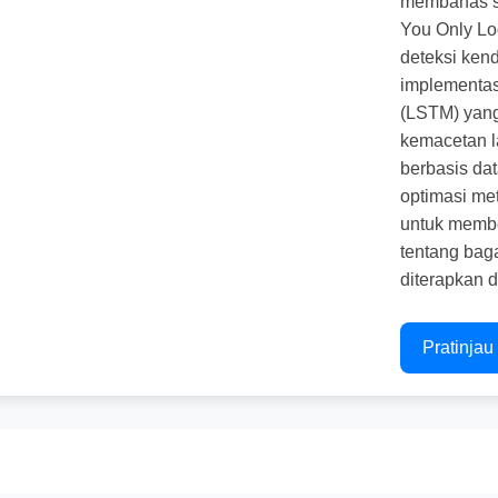
membahas s
You Only Lo
deteksi kend
implementas
(LSTM) yang
kemacetan l
berbasis da
optimasi met
untuk memb
tentang baga
diterapkan 
Pratinja