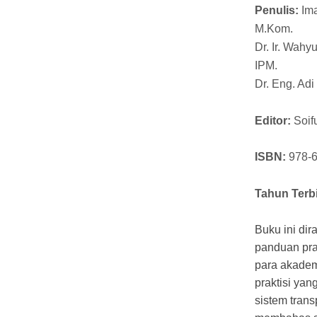
Penulis:
Ima
M.Kom.
Dr. Ir. Wahyu
IPM.
Dr. Eng. Ad
Editor:
Soif
ISBN:
978-6
Tahun Terbi
Buku ini di
panduan prak
para akademi
praktisi ya
sistem trans